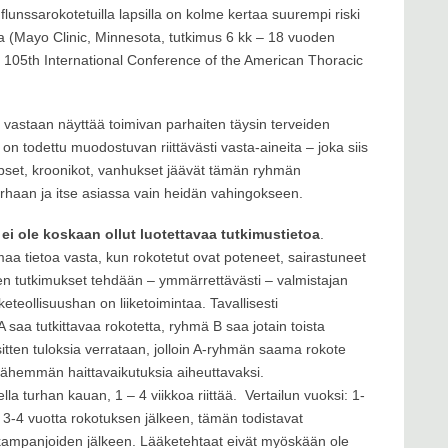
flunssarokotetuilla lapsilla on kolme kertaa suurempi riski
ia (Mayo Clinic, Minnesota, tutkimus 6 kk – 18 vuoden
he 105th International Conference of the American Thoracic
a vastaan näyttää toimivan parhaiten täysin terveiden
 on todettu muodostuvan riittävästi vasta-aineita – joka siis
apset, kroonikot, vanhukset jäävät tämän ryhmän
turhaan ja itse asiassa vain heidän vahingokseen.
ei ole koskaan ollut luotettavaa tutkimustietoa
.
maa tietoa vasta, kun rokotetut ovat poteneet, sairastuneet
den tutkimukset tehdään – ymmärrettävästi – valmistajan
keteollisuushan on liiketoimintaa. Tavallisesti
saa tutkittavaa rokotetta, ryhmä B saa jotain toista
sitten tuloksia verrataan, jolloin A-ryhmän saama rokote
vähemmän haittavaikutuksia aiheuttavaksi.
la turhan kauan, 1 – 4 viikkoa riittää.
Vertailun vuoksi: 1-
i 3-4 vuotta rokotuksen jälkeen, tämän todistavat
skampanjoiden jälkeen. Lääketehtaat eivät myöskään ole