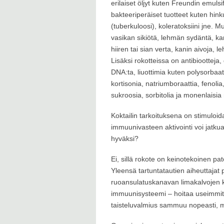
erilaiset öljyt kuten Freundin emulsif
bakteeriperäiset tuotteet kuten hin
(tuberkuloosi), koleratoksiini jne. 
vasikan sikiötä, lehmän sydäntä, k
hiiren tai sian verta, kanin aivoja,
Lisäksi rokotteissa on antibiootteja,
DNA:ta, liuottimia kuten polysorbaa
kortisonia, natriumboraattia, fenolia
sukroosia, sorbitolia ja monenlaisia
Koktailin tarkoituksena on stimuloi
immuunivasteen aktivointi voi jatkua
hyväksi?
Ei, sillä rokote on keinotekoinen pato
Yleensä tartuntatautien aiheuttajat
ruoansulatuskanavan limakalvojen 
immuunisysteemi – hoitaa useimmit
taisteluvalmius sammuu nopeasti, mik