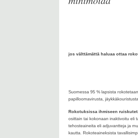
minimoida
jos välttämättä haluaa ottaa rok
Suomessa 95 % lapsista rokotetaan. A
papilloomavirusta, jäykkäkouristusta
Rokotuksissa ihmiseen ruiskute
osittain tai kokonaan inaktivoitu eli 
tehosteaineita eli adjuvantteja ja m
kautta. Rokoteaineksista tavallisimp