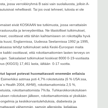
ta, jossa verrokkiryhmä B saisi vain suolaliuosta, jolloin A-
tuisivat rehellisesti. Tai jos ovat tehneet, tulosta ei ole
nomaiset eivät KOSKAAN tee tutkimusta, jossa verrattaisiin
astuvuutta ja terveydentilaa. Ne tilastolliset tutkimukset,
hneet, osoittavat että tähän kaihtamiseen on rokottajilla hyvä
uksia kuusi, Englannissa, Uudessa Seelannissa 1992 ja 1995,
ksassa tehdyt tutkimukset sekä Keski-Euroopan maita
e kaikki osoittavat, että rokottamattomien lasten terveys on
ujen. Saksalaiset tutkimukset koskivat 8000 0-19-vuotiasta
imus (KIGGS) 17,461 lasta, iältään
0-17 vuotta.
etut lapset potevat huomattavasti enemmän erilaisia
. Esimerkiksi astmaa poti 4,7% rokotetuista (6 % USA:ssa,
ia´s Health 2004, AIHW), rokottamattomista 2,5 %,
kotetuista, rokottamattomista 7%:lla. Tuhkarokkorokotuksen
kauksen rokotuksen jälkeen, rokottamattomista ei yksikään.
o-ongelmia ja keskikorvantulehduksia, diabetesta ja
omattavasti vähemmän, samoin allergioita, keliakiaa,