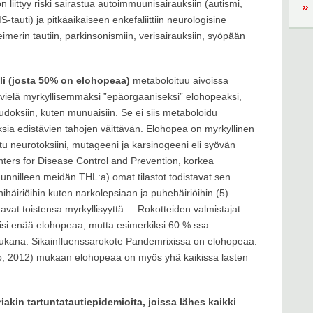
n liittyy riski sairastua autoimmuunisairauksiin (autismi,
-tauti) ja pitkäaikaiseen enkefaliittiin neurologisine
eimerin tautiin, parkinsonismiin, verisairauksiin, syöpään
li (josta 50% on elohopeaa)
metaboloituu aivoissa
n vielä myrkyllisemmäksi ”epäorgaaniseksi” elohopeaksi,
kudoksiin, kuten munuaisiin. Se ei siis metaboloidu
sia edistävien tahojen väittävän. Elohopea on myrkyllinen
ttu neurotoksiini, mutageeni ja karsinogeeni eli syövän
nters for Disease Control and Prevention, korkea
unnilleen meidän THL:a) omat tilastot todistavat sen
nihäiriöihin kuten narkolepsiaan ja puhehäiriöihin.(5)
vat toistensa myrkyllisyyttä. – Rokotteiden valmistajat
olisi enää elohopeaa, mutta esimerkiksi 60 %:ssa
mukana. Sikainfluenssarokote Pandemrixissa on elohopeaa.
to, 2012) mukaan elohopeaa on myös yhä kaikissa lasten
akin tartuntatautiepidemioita, joissa lähes kaikki