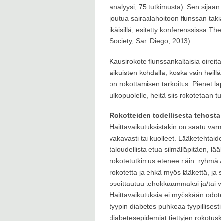
analyysi, 75 tutkimusta). Sen sijaan 
joutua sairaalahoitoon flunssan tak
ikäisillä, esitetty konferenssissa T
Society, San Diego, 2013).
Kausirokote flunssankaltaisia oireit
aikuisten kohdalla, koska vain heillä
on rokottamisen tarkoitus. Pienet l
ulkopuolelle, heitä siis rokotetaan 
Rokotteiden todellisesta tehosta 
Haittavaikutuksistakin on saatu var
vakavasti tai kuolleet. Lääketehtai
taloudellista etua silmälläpitäen, lää
rokotetutkimus etenee näin: ryhmä A 
rokotetta ja ehkä myös lääkettä, ja 
osoittautuu tehokkaammaksi ja/tai 
Haittavaikutuksia ei myöskään odotel
tyypin diabetes puhkeaa tyypillisest
diabetesepidemiat tiettyjen rokotu