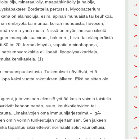
ioitu öljy, mineraaliöljy, maapähkinäöljy ja haiöljy,
kuyskäbakteeri Bordettella pertussis, Mycobacterium
Mukana on eläinsoluja, esim. apinan munuaista tai keuhkoa,
anan embryota tai munaa, koiran munuaista, hevosen,
 lehmän verta ynnä muita. Niissä on myös ihmisen sikiötä.
 geenimanipuloitua virus-, bakteeri-, hiiva- tai eläinperäistä
tti 80 tai 20, formaldehydiä, vapaita aminohappoja,
, natriumhydroksidia eli lipeää, lipopolysakkarideja,
 muita kemikaaleja. (1)
da immuunipuolustusta. Tutkimukset näyttävät, että
 jopa kaksi vuotta rokotuksen jälkeen. Eikö se sitten ole
geeni, jota vastaan elimistö yrittää kaikin voimin taistella.
 pyrkivät kehoon nenän, suun, keuhkotiehyiden tai
kautta. Limakalvojen oma immuunijärjestelmä – IgA-
en omin voimin tunkeutujan nujertamisen. Sen jälkeen
ä tapahtuu siksi etteivät normaalit solut vaurioittuisi.