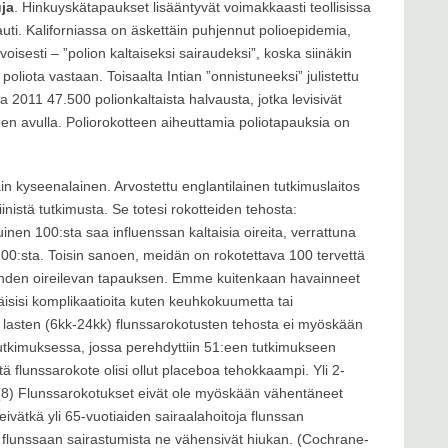
uja
. Hinkuyskätapaukset lisääntyvät voimakkaasti teollisissa
uti. Kaliforniassa on äskettäin puhjennut polioepidemia,
ivoisesti – ”polion kaltaiseksi sairaudeksi”, koska siinäkin
poliota vastaan. Toisaalta Intian ”onnistuneeksi” julistettu
 2011 47.500 polionkaltaista halvausta, jotka levisivät
en avulla. Poliorokotteen aiheuttamia poliotapauksia on
in kyseenalainen. Arvostettu englantilainen tutkimuslaitos
inistä tutkimusta. Se totesi rokotteiden tehosta:
inen 100:sta saa influenssan kaltaisia oireita, verrattuna
00:sta. Toisin sanoen, meidän on rokotettava 100 tervettä
 yhden oireilevan tapauksen. Emme kuitenkaan havainneet
äisisi komplikaatioita kuten keuhkokuumetta tai
n lasten (6kk-24kk) flunssarokotusten tehosta ei myöskään
utkimuksessa, jossa perehdyttiin 51:een tutkimukseen
tä flunssarokote olisi ollut placeboa tehokkaampi. Yli 2-
%. (8) Flunssarokotukset eivät ole myöskään vähentäneet
eivätkä yli 65-vuotiaiden sairaalahoitoja flunssan
 flunssaan sairastumista ne vähensivät hiukan. (Cochrane-