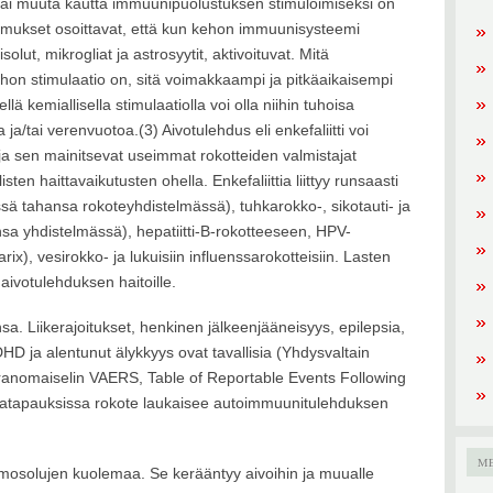
ai muuta kautta immuunipuolustuksen stimuloimiseksi on
imukset osoittavat, että kun kehon immuunisysteemi
ut, mikrogliat ja astrosyytit, aktivoituvat. Mitä
hon stimulaatio on, sitä voimakkaampi ja pitkäaikaisempi
llä kemiallisella stimulaatiolla voi olla niihin tuhoisa
 ja/tai verenvuotoa.(3) Aivotulehdus eli enkefaliitti voi
ja sen mainitsevat useimmat rokotteiden valmistajat
en haittavaikutusten ohella. Enkefaliittia liittyy runsaasti
ä tahansa rokoteyhdistelmässä), tuhkarokko-, sikotauti- ja
nsa yhdistelmässä), hepatiitti-B-rokotteeseen, HPV-
ix), vesirokko- ja lukuisiin influenssarokotteisiin. Lasten
a aivotulehduksen haitoille.
nsa. Liikerajoitukset, henkinen jälkeenjääneisyys, epilepsia,
HD ja alentunut älykkyys ovat tavallisia (Yhdysvaltain
iranomaiselin VAERS, Table of Reportable Events Following
siatapauksissa rokote laukaisee autoimmuunitulehduksen
M
mosolujen kuolemaa. Se kerääntyy aivoihin ja muualle