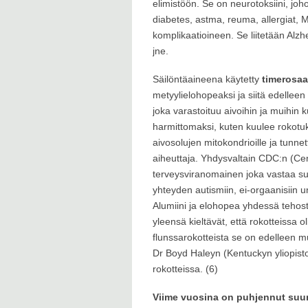
elimistöön. Se on neurotoksiini, joho
diabetes, astma, reuma, allergiat, MS
komplikaatioineen. Se liitetään Alzh
jne.
Säilöntäaineena käytetty
timerosaa
metyylielohopeaksi ja siitä edellee
joka varastoituu aivoihin ja muihin 
harmittomaksi, kuten kuulee rokotuk
aivosolujen mitokondrioille ja tunne
aiheuttaja. Yhdysvaltain CDC:n (Ce
terveysviranomainen joka vastaa su
yhteyden autismiin, ei-orgaanisiin u
Alumiini ja elohopea yhdessä tehosta
yleensä kieltävät, että rokotteissa 
flunssarokotteista se on edelleen 
Dr Boyd Haleyn (Kentuckyn yliopis
rokotteissa. (6)
Viime vuosina on puhjennut suuri