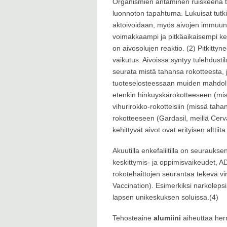
Organismien antaminen ruiskeena t
luonnoton tapahtuma. Lukuisat tutk
aktoivoidaan, myös aivojen immuunisol
voimakkaampi ja pitkäaikaisempi ke
on aivosolujen reaktio. (2) Pitkittynee
vaikutus. Aivoissa syntyy tulehdustila
seurata mistä tahansa rokotteesta, 
tuoteselosteessaan muiden mahdollist
etenkin hinkuyskärokotteeseen (miss
vihurirokko-rokotteisiin (missä taha
rokotteeseen (Gardasil, meillä Cervar
kehittyvät aivot ovat erityisen alttiit
Akuutilla enkefaliitilla on seuraukse
keskittymis- ja oppimisvaikeudet, AD
rokotehaittojen seurantaa tekevä v
Vaccination). Esimerkiksi narkolep
lapsen unikeskuksen soluissa.(4)
Tehosteaine
alumiini
aiheuttaa her