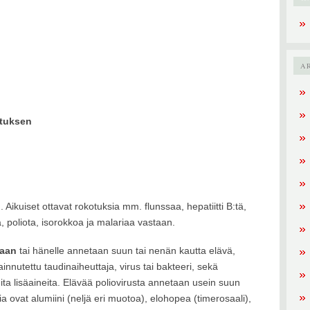
A
otuksen
ikuiset ottavat rokotuksia mm. flunssaa, hepatiitti B:tä,
, poliota, isorokkoa ja malariaa vastaan.
taan
tai hänelle annetaan suun tai nenän kautta elävä,
tainnutettu taudinaiheuttaja, virus tai bakteeri, sekä
uita lisäaineita. Elävää poliovirusta annetaan usein suun
ia ovat alumiini (neljä eri muotoa), elohopea (timerosaali),