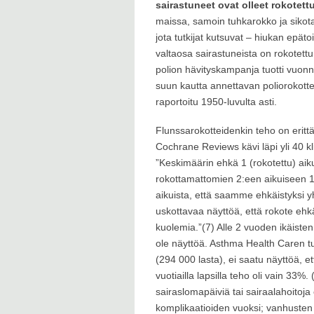
sairastuneet ovat olleet rokotett
maissa, samoin tuhkarokko ja sikota
jota tutkijat kutsuvat – hiukan epäto
valtaosa sairastuneista on rokotettu 
polion hävityskampanja tuotti vuonna
suun kautta annettavan poliorokotte
raportoitu 1950-luvulta asti.
Flunssarokotteidenkin teho on erittä
Cochrane Reviews kävi läpi yli 40 kli
”Keskimäärin ehkä 1 (rokotettu) aiku
rokottamattomien 2:een aikuiseen 1
aikuista, että saamme ehkäistyksi
uskottavaa näyttöä, että rokote ehk
kuolemia.”(7) Alle 2 vuoden ikäiste
ole näyttöä. Asthma Health Caren t
(294 000 lasta), ei saatu näyttöä, et
vuotiailla lapsilla teho oli vain 33
sairaslomapäiviä tai sairaalahoitoja 
komplikaatioiden vuoksi; vanhusten