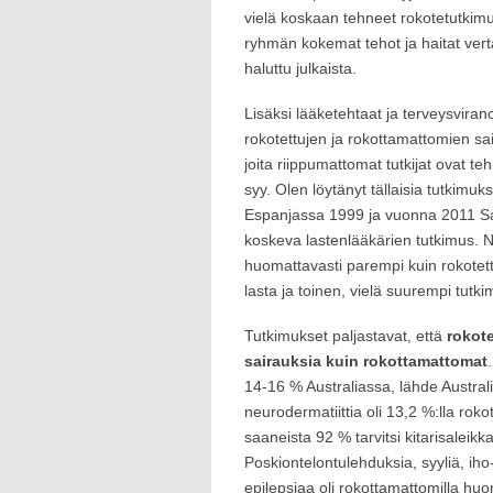
vielä koskaan tehneet rokotetutkimus
ryhmän kokemat tehot ja haitat vertau
haluttu julkaista.
Lisäksi lääketehtaat ja terveysvira
rokotettujen ja rokottamattomien sair
joita riippumattomat tutkijat ovat te
syy. Olen löytänyt tällaisia tutkim
Espanjassa 1999 ja vuonna 2011 Sa
koskeva lastenlääkärien tutkimus. N
huomattavasti parempi kuin rokotett
lasta ja toinen, vielä suurempi tutk
Tutkimukset paljastavat, että
rokot
sairauksia kuin
rokottamattomat
14-16 % Australiassa, lähde Austral
neurodermatiittia oli 13,2 %:lla ro
saaneista 92 % tarvitsi kitarisaleik
Poskiontelontulehduksia, syyliä, ih
epilepsiaa oli rokottamattomilla hu