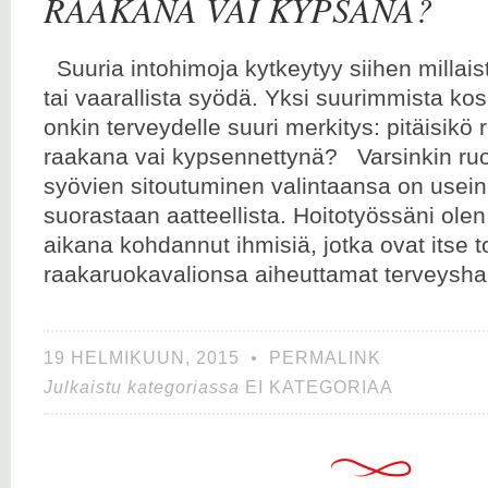
RAAKANA VAI KYPSÄNÄ?
Suuria intohimoja kytkeytyy siihen millai
tai vaarallista syödä. Yksi suurimmista kosk
onkin terveydelle suuri merkitys: pitäisikö
raakana vai kypsennettynä? Varsinkin ru
syövien sitoutuminen valintaansa on usein
suorastaan aatteellista. Hoitotyössäni ol
aikana kohdannut ihmisiä, jotka ovat itse 
raakaruokavalionsa aiheuttamat terveyshai
19 HELMIKUUN, 2015
•
PERMALINK
Julkaistu kategoriassa
EI KATEGORIAA