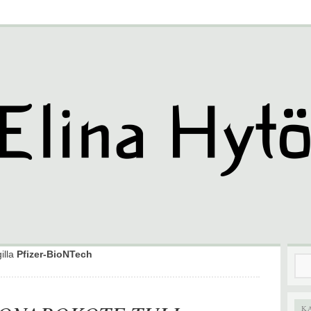
gilla
Pfizer-BioNTech
Hak
K