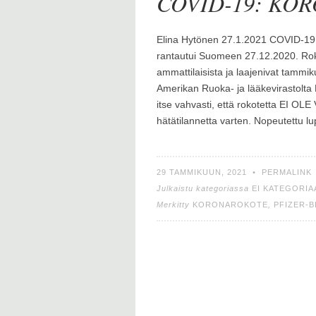
COVID-19: KO
Elina Hytönen 27.1.2021 COVID-1
rantautui Suomeen 27.12.2020. Rok
ammattilaisista ja laajenivat tammi
Amerikan Ruoka- ja lääkevirastolta
itse vahvasti, että rokotetta EI O
hätätilannetta varten. Nopeutettu 
29 TAMMIKUUN, 2021
•
PERMALINK
Julkaistu kategoriassa
EI KATEGORIA
Merkitty
KORONAROKOTE
,
PFIZER-