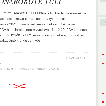
RONAROKOTE TULI
9: KORONAROKOTE TULI Pfizer-BioNTechin koronarokote
otukset alkoivat saman tien terveydenhuollon
A
kuussa 2021 hoivapalvelujen vanhuksiin. Rokote sai
 FDA hätätilarokotteen myyntiluvan 11.12.20. FDA korostaa
LE VIELÄ HYVÄKSYTTY, vaan se on saanut nopeutetusti luvan
lupakäytäntö merkitsee myös, […]
8 KOMMENTTIA
A
BIONTECH
,
TAPAUSLUVUT MRNA-ROKOTE