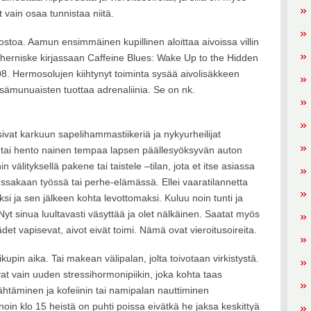
t vain osaa tunnistaa niitä.
ostoa. Aamun ensimmäinen kupillinen aloittaa aivoissa villin
herniske kirjassaan Caffeine Blues: Wake Up to the Hidden
8. Hermosolujen kiihtynyt toiminta sysää aivolisäkkeen
sämunuaisten tuottaa adrenaliinia. Se on nk.
ivat karkuun sapelihammastiikeriä ja nykyurheilijat
a tai hento nainen tempaa lapsen päällesyöksyvän auton
n välityksellä pakene tai taistele –tilan, jota et itse asiassa
ussakaan työssä tai perhe-elämässä. Ellei vaaratilannetta
ksi ja sen jälkeen kohta levottomaksi. Kuluu noin tunti ja
yt sinua luultavasti väsyttää ja olet nälkäinen. Saatat myös
det vapisevat, aivot eivät toimi. Nämä ovat vieroitusoireita.
pin aika. Tai makean välipalan, jolta toivotaan virkistystä.
vat vain uuden stressihormonipiikin, joka kohta taas
sähtäminen ja kofeiinin tai namipalan nauttiminen
 noin klo 15 heistä on puhti poissa eivätkä he jaksa keskittyä