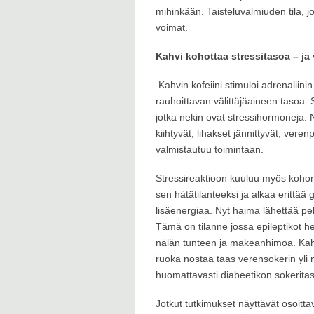
mihinkään. Taisteluvalmiuden tila, 
voimat.
Kahvi kohottaa stressitasoa – ja 
Kahvin kofeiini stimuloi adrenaliini
rauhoittavan välittäjäaineen tasoa. S
jotka nekin ovat stressihormoneja.
kiihtyvät, lihakset jännittyvät, ver
valmistautuu toimintaan.
Stressireaktioon kuuluu myös kohonn
sen hätätilanteeksi ja alkaa erittää 
lisäenergiaa. Nyt haima lähettää peli
Tämä on tilanne jossa epileptikot h
nälän tunteen ja makeanhimoa. Kahvi
ruoka nostaa taas verensokerin yli n
huomattavasti diabeetikon sokeritas
Jotkut tutkimukset näyttävät osoitta