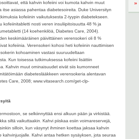
osoittavat, että kahvin kofeiini voi kumota kahvin muut
 ja itse asiassa pahentaa diabetesoireita. Duke Universityn
utkimuksia kofeiinin vaikutuksesta 2-tyypin diabetekseen.
kofeiinitabletti nosti veren insuliipitoisuutta 48 % ja
metabletti (14 koehenkilöä, Diabetes Care, 2004).
den keskimääräinen päivittäinen verensokeri oli 8 %
ivat kofeiinia. Verensokeri kohosi heti kofeiinin nauttimisen
erensokerin kohoaminen vastasi suuruudeltaan
a. Kun toisessa tutkimuksessa kofeiini lisättiin
ama. Kahvin muut ominaisuudet eivät siis kumonneet
yy mitätöimään diabeteslääkkeen verensokeria alentavan
abetes Care, 2008; www.vitasearch.com/get-clp-
syitä
rmostoon, se selkiinnyttää ensi alkuun pään ja virkistää.
kka siltä vaikuttaakin. Kahvi piiskaa esiin voimareservejä,
arsinkin silloin, kun väsynyt ihminen koettaa jaksaa kahvin
elle kahvinjuojalle. Kahvi antaa hetken sysäyksen, jota seuraa