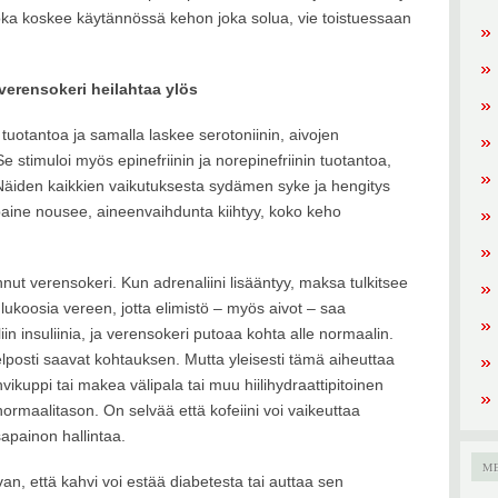
joka koskee käytännössä kehon joka solua, vie toistuessaan
verensokeri heilahtaa ylös
n tuotantoa ja samalla laskee serotoniinin, aivojen
e stimuloi myös epinefriinin ja norepinefriinin tuotantoa,
 Näiden kaikkien vaikutuksesta sydämen syke ja hengitys
enpaine nousee, aineenvaihdunta kiihtyy, koko keho
ut verensokeri. Kun adrenaliini lisääntyy, maksa tulkitsee
glukoosia vereen, jotta elimistö – myös aivot – saa
in insuliinia, ja verensokeri putoaa kohta alle normaalin.
elposti saavat kohtauksen. Mutta yleisesti tämä aiheuttaa
kuppi tai makea välipala tai muu hiilihydraattipitoinen
ormaalitason. On selvää että kofeiini voi vaikeuttaa
apainon hallintaa.
M
van, että kahvi voi estää diabetesta tai auttaa sen