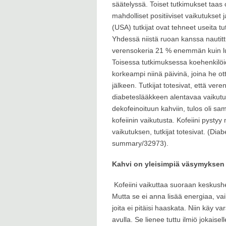
säätelyssä. Toiset tutkimukset taas 
mahdolliset positiiviset vaikutukset
(USA) tutkijat ovat tehneet useita t
Yhdessä niistä ruoan kanssa nautittu 
verensokeria 21 % enemmän kuin lu
Toisessa tutkimuksessa koehenkilöi
korkeampi niinä päivinä, joina he ott
jälkeen. Tutkijat totesivat, että v
diabeteslääkkeen alentavaa vaikutust
dekofeinoituun kahviin, tulos oli s
kofeiinin vaikutusta. Kofeiini pyst
vaikutuksen, tutkijat totesivat. (Di
summary/32973).
Kahvi on yleisimpiä väsymyksen 
Kofeiini vaikuttaa suoraan keskushe
Mutta se ei anna lisää energiaa, vai
joita ei pitäisi haaskata. Niin käy v
avulla. Se lienee tuttu ilmiö jokais