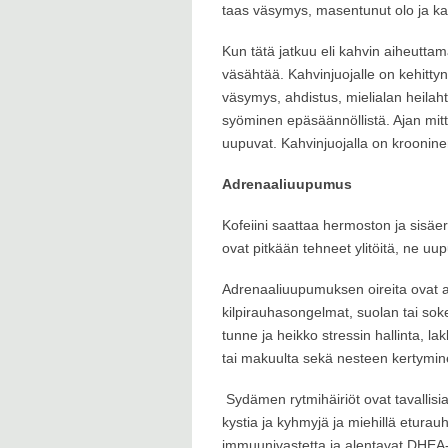
taas väsymys, masentunut olo ja ka
Kun tätä jatkuu eli kahvin aiheuttam
väsähtää. Kahvinjuojalle on kehittyn
väsymys, ahdistus, mielialan heilah
syöminen epäsäännöllistä. Ajan mit
uupuvat. Kahvinjuojalla on kroonine
Adrenaaliuupumus
Kofeiini saattaa hermoston ja sisäer
ovat pitkään tehneet ylitöitä, ne uup
Adrenaaliuupumuksen oireita ovat ahd
kilpirauhasongelmat, suolan tai so
tunne ja heikko stressin hallinta, l
tai makuulta sekä nesteen kertyminen
Sydämen rytmihäiriöt ovat tavallisia.
kystia ja kyhmyjä ja miehillä eturau
immuunivastetta ja alentavat DHEA