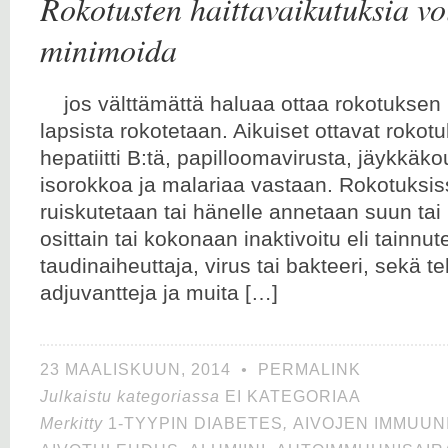
Rokotusten haittavaikutuksia voi
minimoida
jos välttämättä haluaa ottaa rokotuk
lapsista rokotetaan. Aikuiset ottavat rokot
hepatiitti B:tä, papilloomavirusta, jäykkäkou
isorokkoa ja malariaa vastaan. Rokotuksi
ruiskutetaan tai hänelle annetaan suun tai
osittain tai kokonaan inaktivoitu eli tainnut
taudinaiheuttaja, virus tai bakteeri, sekä te
adjuvantteja ja muita […]
23 MAALISKUUN, 2014
•
PERMALINK
Julkaistu kategoriassa
EI KATEGORIAA
Merkitty
1-TYYPIN DIABETES
,
AIVOJEN IMMUUN