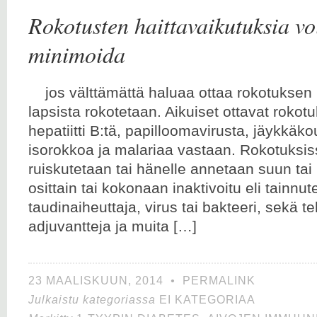
Rokotusten haittavaikutuksia voi
minimoida
jos välttämättä haluaa ottaa rokotuk
lapsista rokotetaan. Aikuiset ottavat rokot
hepatiitti B:tä, papilloomavirusta, jäykkäkou
isorokkoa ja malariaa vastaan. Rokotuksi
ruiskutetaan tai hänelle annetaan suun tai
osittain tai kokonaan inaktivoitu eli tainnut
taudinaiheuttaja, virus tai bakteeri, sekä te
adjuvantteja ja muita […]
23 MAALISKUUN, 2014
•
PERMALINK
Julkaistu kategoriassa
EI KATEGORIAA