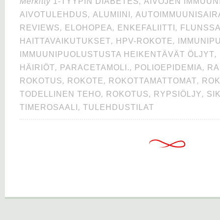
Merkitty
1-TYYPIN DIABETES
,
AIVOJEN IMMUUN
AIVOTULEHDUS
,
ALUMIINI
,
AUTOIMMUUNISAIR
REVIEWS
,
ELOHOPEA
,
ENKEFALIITTI
,
FLUNSS
HAITTAVAIKUTUKSET
,
HPV-ROKOTE
,
IMMUNIP
IMMUUNIPUOLUSTUSTA HEIKENTÄVÄT ÖLJYT
,
HÄIRIÖT
,
PARACETAMOLI.
,
POLIOEPIDEMIA
,
RA
ROKOTUS
,
ROKOTE
,
ROKOTTAMATTOMAT
,
ROK
TODELLINEN TEHO
,
ROKOTUS
,
RYPSIÖLJY
,
SI
TIMEROSAALI
,
TULEHDUSTILAT