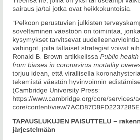
Yleensä ne, joilla on yksi tai useampi vai
sairaus ja/tai jotka ovat heikkokuntoisia.
”Pelkoon perustuvien julkisten terveyska
soveltaminen väestöön on toimintaa, jonka
kysymykset tarvitsevat uudelleenarviointi
vahingot, joita tällaiset strategiat voivat aihe
Ronald B. Brown artikkelissa
Public health
from biases in coronavirus mortality overe
torjuu idean, että virallisella koronahysteria
tekemistä väestön hyvinvoinnin edistämis
(Cambridge University Press:
https://www.cambridge.org/core/services/
core/content/view/7ACD87D8FD2237285EB
TAPAUSLUKUJEN PAISUTTELU – rakenne
järjestelmään