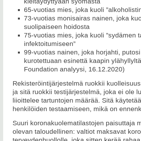
kieltäydyttyään syömästä
65-vuotias mies, joka kuoli ”alkoholis
73-vuotias monisairas nainen, joka kuo
suolipaiseen hoidosta
75-vuotias mies, joka kuoli ”sydämen 
infektoitumiseen”
99-vuotias nainen, joka horjahti, putosi 
kurotettuaan esinettä kaapin ylähyllyl
Foundation analyysi, 16.12.2020)
Rekisteröintijärjestelmä ruokkii kuolleisuus
ja sitä ruokkii testijärjestelmä, joka ei ole 
liioittelee tartuntojen määrää. Sitä käytetä
henkilöiden testaamiseen, mikä on ennen
Suuri koronakuolematilastojen paisuttaja 
olevan taloudellinen: valtiot maksavat koro
terveydenhuollolle, joka sitten kerää rahaa k