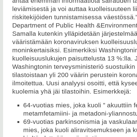
antaa enemmän informaatiota sairauden t
leviämisestä ja voi auttaa kuolleisuuteen li
riskitekijöiden tunnistamisessa väestössä.
Department of Public Health &Environment
Samalla kutenkin ylläpidetään järjestelmää
vääristämään koronaviruksen kuolleisuusl
moninkertaisiksi. Esimerkiksi Washingtonin 
kuolleisuuslukujen paisuttelusta 13 %:lla.
Washingtonin terveysministeriö suostuiki
tilastoistaan yli 200 väärin perustein koro
ilmoitettua. Uusi analyysi osoitti, että ky
kuolemia yhä jäi tilastoihin. Esimerkkejä:
64-vuotias mies, joka kuoli ” akuuttiin fe
metamfetamiini- ja metadoni-yliannost
69-vuotias parkinsonismia ja vaskulaa
mies, joka kuoli aliravitsemukseen ja 