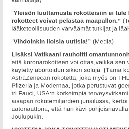
”
Yleisön luottamusta rokotteisiin ei tule 
rokotteet voivat pelastaa maapallon.”
(T
lääketeollisuuden värväämät tutkijat ja lääk
”
Vihdoinkin iloisia uutisia!”
(Media)
Lisäksi Vatikaani rauhoitti omantunnonhe
että koronarokotteen voi ottaa,vaikka sen
käytetty abortoidun sikiön soluja.
(
Tämä k
AstraZenecan rokotetta, joka myös on THL:n
Pfizeria ja Modernaa, jotka perustuvat gee
tri Fauci, USA:n korkeimpia terveysvirkamie
aisapari rokotemiljardien junailussa, kertoi l
aatonaattona, että hän kävi pohjoisnavalla 
Joulupukin.