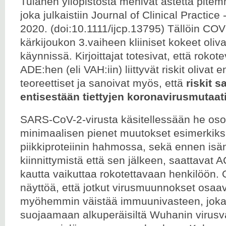
Tulanen yliopistosta menivät astetta pitemm
joka julkaistiin Journal of Clinical Practice
2020. (doi:10.1111/ijcp.13795) Tällöin COV
kärkijoukon 3.vaiheen kliiniset kokeet oliv
käynnissä. Kirjoittajat totesivat, että rokote
ADE:hen (eli VAH:iin) liittyvät riskit oliva
teoreettiset ja sanoivat myös, että
riskit s
entisestään
tiettyjen koronavirusmutaat
SARS-CoV-2-virusta käsitellessään he osoi
minimaalisen pienet muutokset esimerkiks
piikkiproteiinin hahmossa, sekä ennen isä
kiinnittymistä että sen jälkeen, saattavat 
kautta vaikuttaa rokotettavaan henkilöön.
näyttöä, että jotkut virusmuunnokset osaa
myöhemmin väistää immuunivasteen, joka 
suojaamaan alkuperäisiltä Wuhanin virusvar