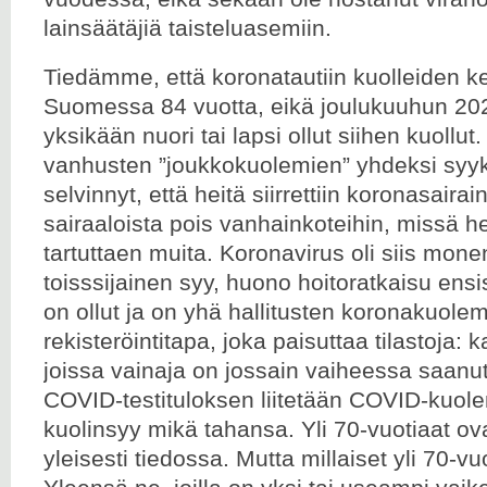
lainsäätäjiä taisteluasemiin.
Tiedämme, että koronatautiin kuolleiden ke
Suomessa 84 vuotta, eikä joulukuuhun 2
yksikään nuori tai lapsi ollut siihen kuollut.
vanhusten ”joukkokuolemien” yhdeksi sy
selvinnyt, että heitä siirrettiin koronasairai
sairaaloista pois vanhainkoteihin, missä h
tartuttaen muita. Koronavirus oli siis mo
toisssijainen syy, huono hoitoratkaisu ensi
on ollut ja on yhä hallitusten koronakuole
rekisteröintitapa, joka paisuttaa tilastoja: 
joissa vainaja on jossain vaiheessa saanut
COVID-testituloksen liitetään COVID-kuolemi
kuolinsyy mikä tahansa. Yli 70-vuotiaat ov
yleisesti tiedossa. Mutta millaiset yli 70-vu