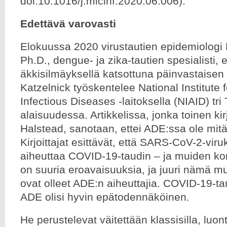
doi:10.1016/j.micinf.2020.06.006).
Edettävä varovasti
Elokuussa 2020 virustautien epidemiologi 
Ph.D., dengue- ja zika-tautien spesialisti, es
äkkisilmäyksellä katsottuna päinvastaise
Katzelnick työskentelee National Institute 
Infectious Diseases -laitoksella (NIAID) tr
alaisuudessa. Artikkelissa, jonka toinen kir
Halstead, sanotaan, ettei ADE:ssa ole mit
Kirjoittajat esittävät, että SARS-CoV-2-vir
aiheuttaa COVID-19-taudin – ja muiden kor
on suuria eroavaisuuksia, ja juuri nämä m
ovat olleet ADE:n aiheuttajia. COVID-19-t
ADE olisi hyvin epätodennäköinen.
He perustelevat väitettään klassisilla, luon