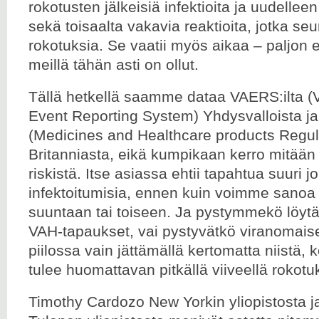
rokotusten jälkeisiä infektioita ja uudelleen
sekä toisaalta vakavia reaktioita, jotka seur
rokotuksia. Se vaatii myös aikaa – paljo
meillä tähän asti on ollut.
Tällä hetkellä saamme dataa VAERS:ilta (
Event Reporting System) Yhdysvalloista j
(Medicines and Healthcare products Regul
Britanniasta, eikä kumpikaan kerro mitään
riskistä. Itse asiassa ehtii tapahtua suuri 
infektoitumisia, ennen kuin voimme sano
suuntaan tai toiseen. Ja pystymmekö löyt
VAH-tapaukset, vai pystyvätkö viranomais
piilossa vain jättämällä kertomatta niistä,
tulee huomattavan pitkällä viiveellä rokot
Timothy Cardozo New Yorkin yliopistosta 