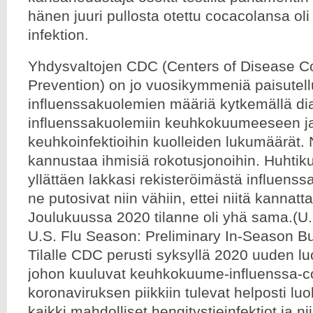
hänen juuri pullosta otettu cocacolansa ol
infektion.
Yhdysvaltojen CDC (Centers of Disease Co
Prevention) on jo vuosikymmeniä paisutell
influenssakuolemien määriä kytkemällä di
influenssakuolemiin keuhkokuumeeseen ja
keuhkoinfektioihin kuolleiden lukumäärät. 
kannustaa ihmisiä rokotusjonoihin. Huht
yllättäen lakkasi rekisteröimästä influens
ne putosivat niin vähiin, ettei niitä kannat
Joulukuussa 2020 tilanne oli yhä sama.(
U.S. Flu Season: Preliminary In-Season B
Tilalle CDC perusti syksyllä 2020 uuden lu
johon kuuluvat keuhkokuume-influenssa-c
koronaviruksen piikkiin tulevat helposti luok
kaikki mahdolliset hengitystieinfektiot ja n