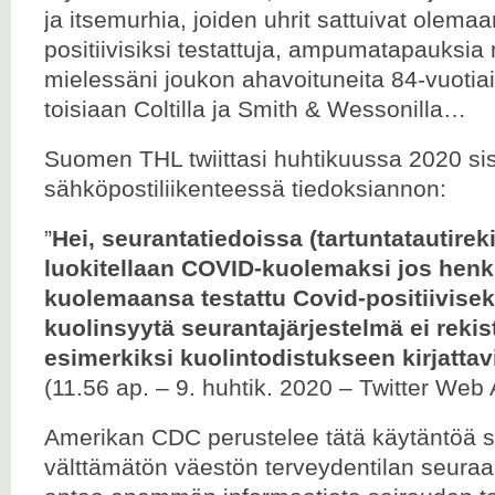
ja itsemurhia, joiden uhrit sattuivat olem
positiivisiksi testattuja, ampumatapauksi
mielessäni joukon ahavoituneita 84-vuoti
toisiaan Coltilla ja Smith & Wessonilla…
Suomen THL twiittasi huhtikuussa 2020 si
sähköpostiliikenteessä tiedoksiannon:
”
Hei, seurantatiedoissa (tartuntatautirek
luokitellaan COVID-kuolemaksi jos henk
kuolemaansa testattu Covid-positiivisek
kuolinsyytä seurantajärjestelmä ei rekis
esimerkiksi kuolintodistukseen kirjattav
(11.56 ap. – 9. huhtik. 2020 – Twitter Web
Amerikan CDC perustelee tätä käytäntöä s
välttämätön väestön terveydentilan seura