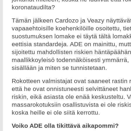
koronataudilta?
Tämän jälkeen Cardozo ja Veazy näyttävät
vapaaehtoisille koehenkilöille osoitettu, t
suostumuksen lomake ei täytä tältä lomakk
eettisia standardeja. ADE on mainittu, mut
sijoitettu mahdollisten riskien häntäpäähän
maallikkoyleisö todennäköisesti ymmärrä, 
sisällään ja miten se tunnistetaan.
Rokotteen valmistajat ovat saaneet rastin 
että he ovat onnistuneesti selvittäneet h
riskin, eikä asiasta ole enää keskusteltu. V
massarokotuksiin osallistuvista ei ole risk
koska heille ei ole siitä kerrottu.
Voiko ADE olla tikittävä aikapommi?