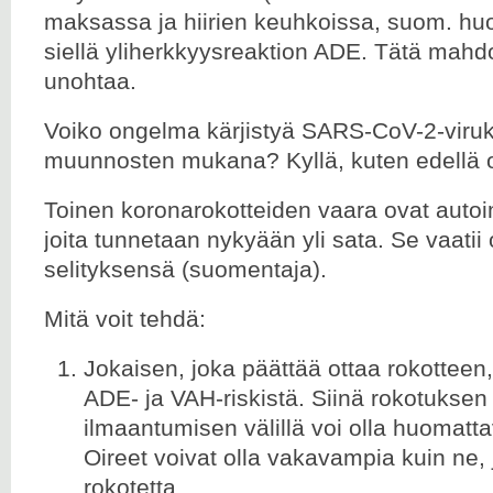
maksassa ja hiirien keuhkoissa, suom. huo
siellä yliherkkyysreaktion ADE. Tätä mahdol
unohtaa.
Voiko ongelma kärjistyä SARS-CoV-2-viru
muunnosten mukana? Kyllä, kuten edellä o
Toinen koronarokotteiden vaara ovat auto
joita tunnetaan nykyään yli sata. Se vaatii
selityksensä (suomentaja).
Mitä voit tehdä:
Jokaisen, joka päättää ottaa rokotteen, 
ADE- ja VAH-riskistä. Siinä rokotuksen 
ilmaantumisen välillä voi olla huomatta
Oireet voivat olla vakavampia kuin ne, 
rokotetta.