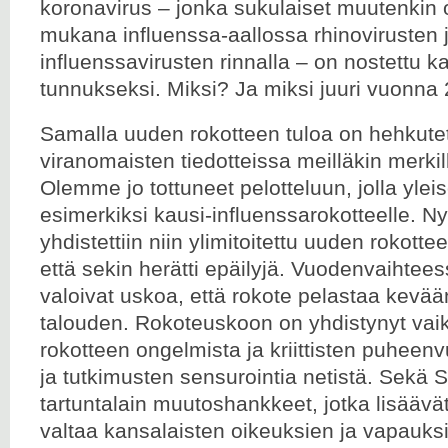
koronavirus – jonka sukulaiset muutenkin 
mukana influenssa-aallossa rhinovirusten j
influenssavirusten rinnalla – on nostettu 
tunnukseksi. Miksi? Ja miksi juuri vuonna
Samalla uuden rokotteen tuloa on hehkute
viranomaisten tiedotteissa meilläkin merki
Olemme jo tottuneet pelotteluun, jolla yle
esimerkiksi kausi-influenssarokotteelle. Ny
yhdistettiin niin ylimitoitettu uuden rokotte
että sekin herätti epäilyjä. Vuodenvaihtees
valoivat uskoa, että rokote pelastaa kev
talouden. Rokoteuskoon on yhdistynyt va
rokotteen ongelmista ja kriittisten puheenv
ja tutkimusten sensurointia netistä. Sekä
tartuntalain muutoshankkeet, jotka lisääv
valtaa kansalaisten oikeuksien ja vapauksi