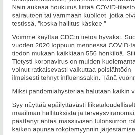
Näin aukeaa houkutus liittää COVID-tilast
sairauteen tai vammaan kuolleet, jotka eiv
testissä, ”koska hallitus käskee.”
Voimme käyttää CDC:n tietoa hyväksi. Su
vuoden 2020 loppuun mennessä COVID-taut
tiedon mukaan kaikkiaan 556 henkilöä. Sii
Tietysti koronavirus on muiden kuolemant
voinut ratkaisevasti vaikuttaa poislähtöön, 
ilmeisesti tehnyt influenssakin. Tänä vuon
Miksi pandemiahysteriaa halutaan kaikin vo
Syy näyttää epäilyttävästi liiketaloudellise
maailman hallituksista ja terveysviranomai
päättänyt antaa massiivisen tulonsiirron ro
kaiken apunsa rokotemyynnin järjestämise