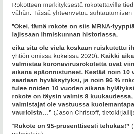
Rokotteen merkityksestä rokotettaville ti
vähän. Tässä yhteenvetoa suhtautumisen li
”
Okei, tämä rokote on siis MRNA-tyypp
lajissaan ihmiskunnan historiassa,
eikä sitä ole vielä koskaan ruiskutettu 
yhtiön omissa kokeissa 2020)
. Kaikki aik
valmistaa koronavirusrokotetta ovat vi
aikana epäonnistuneet. Kestää noin 10 v
saadaan hyväksytyksi, ja noin 96 % rok
tulee noiden 10 vuoden aikana hylätyks
rokote on täysin valmis 8 kuukaudessa,
valmistajat ole vastuussa kuolemantapa
vaurioista…”
(Jason Christoff, tietokirjailij
”
Rokote on 95-prosenttisesti tehokas!”
valmistaja)