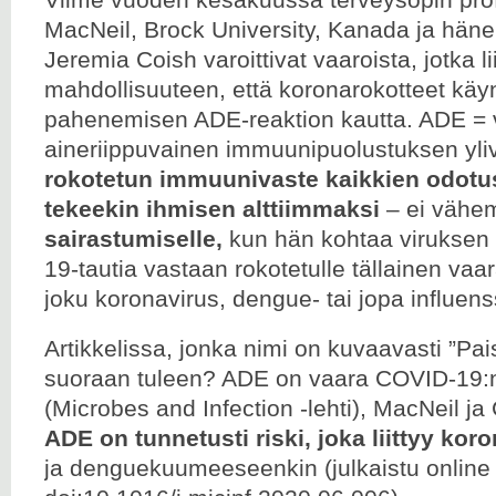
MacNeil, Brock University, Kanada ja hän
Jeremia Coish varoittivat vaaroista, jotka li
mahdollisuuteen, että koronarokotteet käy
pahenemisen ADE-reaktion kautta. ADE = 
aineriippuvainen immuunipuolustuksen yliv
rokotetun
immuunivaste kaikkien odotu
tekeekin ihmisen alttiimmaksi
– ei vähem
sairastumiselle,
kun hän kohtaa viruksen
19-tautia vastaan rokotetulle tällainen vaara
joku koronavirus, dengue- tai jopa influens
Artikkelissa, jonka nimi on kuvaavasti ”Pai
suoraan tuleen? ADE on vaara COVID-19:
(Microbes and Infection -lehti), MacNeil ja 
ADE on
tunnetusti riski, joka liittyy kor
ja denguekuumeeseenkin (julkaistu online