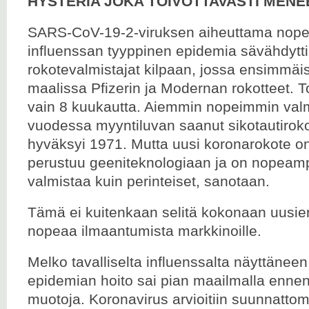
HYSTERIA JOKA TOIVOTTAVASTI MENEE
SARS-CoV-19-2-viruksen aiheuttama nopea
influenssan tyyppinen epidemia sävähdyt
rokotevalmistajat kilpaan, jossa ensimmäis
maalissa Pfizerin ja Modernan rokotteet. T
vain 8 kuukautta. Aiemmin nopeimmin valmi
vuodessa myyntiluvan saanut sikotautirok
hyväksyi 1971. Mutta uusi koronarokote onk
perustuu geeniteknologiaan ja on nopeam
valmistaa kuin perinteiset, sanotaan.
Tämä ei kuitenkaan selitä kokonaan uusie
nopeaa ilmaantumista markkinoille.
Melko tavalliselta influenssalta näyttäne
epidemian hoito sai pian maailmalla enn
muotoja. Koronavirus arvioitiin suunnatto