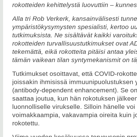
rokotteiden kehittelystä luovuttiin – kunnes
Alla tri Rob Verkerk, kansainvälisesti tunne
ympäristökysymysten spesialisti, kertoo 
tutkimuksista. Ne sisältävät kaikki varoit
rokotteiden turvallisuustutkimukset ovat A
tekemättä, eikä rokotteita pitäisi antaa yle
tämän vaikean tilan syntymekanismit on täy
Tutkimukset osoittavat, että COVID-rokotte
joissakin ihmisissä immuunipuolustuksen y
(antibody-dependent enhancement). Se on t
saattaa joutua, kun hän rokotuksen jälkee
luonnolliselle virukselle. Silloin hänelle voi
voimakkaampia, vakavampia oireita kuin jos
rokotettu.
Viime vuoden kesäkuussa terveysopin pro