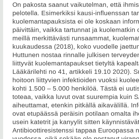
On pakosta saanut vaikutelman, että ihmis
pelotella. Esimerkiksi kausi-influenssan tar
kuolemantapauksista ei ole koskaan inform
päivittäin, vaikka tartunnat ja kuolematkin o
meillä merkittävästi runsaammat, kuolemat
kuukaudessa (2018), koko vuodelle jaettun
Huttunen nostaa rinnalle julkisen terveyde
liittyvät kuolemantapaukset tietyltä kapealt
Lääkärilehti no 41, artikkeli 19.10 2020).
hoitoon liittyvien infektioiden vuoksi kuole
kohti 1.500 – 5.000 henkilöä. Tästä ei uut
toteaa, vaikka luvut ovat suurempia kuin
aiheuttamat, etenkin pitkällä aikavälillä. In
ovat etupäässä peräisin potilaan omalta iho
usein katetrit ja kanyylit sitten käynnistäv
Antibioottiresistenssi tappaa Euroopassa 
vuodessa, eikä sekään ole nostanut virano