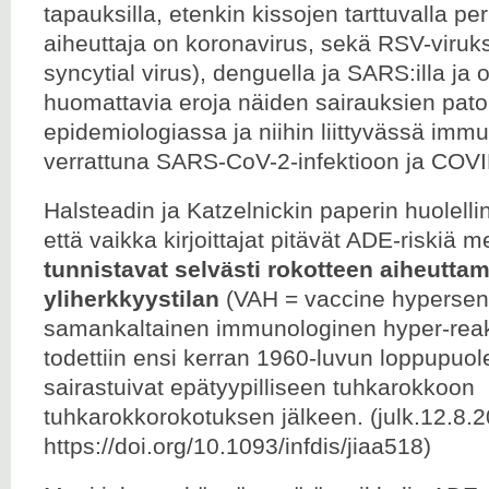
tapauksilla, etenkin kissojen tarttuvalla peri
aiheuttaja on koronavirus, sekä RSV-viruks
syncytial virus), denguella ja SARS:illa ja 
huomattavia eroja näiden sairauksien pato
epidemiologiassa ja niihin liittyvässä imm
verrattuna SARS-CoV-2-infektioon ja COVID
Halsteadin ja Katzelnickin paperin huolell
että vaikka kirjoittajat pitävät ADE-riskiä
tunnistavat selvästi rokotteen aiheutta
yliherkkyystilan
(VAH = vaccine hypersensi
samankaltainen immunologinen hyper-reak
todettiin ensi kerran 1960-luvun loppupuole
sairastuivat epätyypilliseen tuhkarokkoon
tuhkarokkorokotuksen jälkeen. (julk.12.8.
https://doi.org/10.1093/infdis/jiaa518)