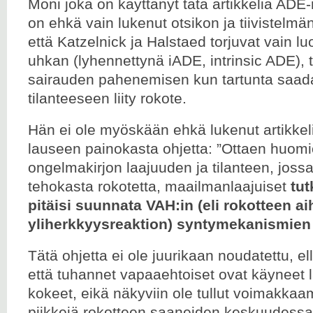
Moni joka on käyttänyt tätä artikkelia ADE-
on ehkä vain lukenut otsikon ja tiivistelmä
että Katzelnick ja Halstaed torjuvat vain l
uhkan (lyhennettynä iADE, intrinsic ADE), 
sairauden pahenemisen kun tartunta saad
tilanteeseen liity rokote.
Hän ei ole myöskään ehkä lukenut artikkel
lauseen painokasta ohjetta: ”Ottaen huo
ongelmakirjon laajuuden ja tilanteen, jossa 
tehokasta rokotetta, maailmanlaajuiset
tut
pitäisi suunnata VAH:in (eli rokotteen a
yliherkkyysreaktion) syntymekanismien 
Tätä ohjetta ei ole juurikaan noudatettu, ell
että tuhannet vapaaehtoiset ovat käyneet l
kokeet, eikä näkyviin ole tullut voimakkaa
piikkejä rokotteen saaneiden keskuudessa