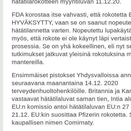
hätätilarokotteen myyntiluvan 11.12.20.
FDA korostaa itse vahvasti, että rokotetta
HYVÄKSYTTY, vaan se on saanut nopeutet
hätätilannetta varten. Nopeutettu lupakäyt
myös, että rokote ei ole käynyt läpi vertais
prosessia. Se on yhä kokeellinen, eli nyt se
tutkimukset jatkuvat yleisinä rokotuksina 
mantereilla.
Ensimmäiset pistokset Yhdysvalloissa anne
seuraavana maanantaina 14.12. 2020
terveydenhuoltohenkilöille. Britannia ja K
vastaavat hätätilaluvat saman tien, Intia alo
EU:n komissio antoi hätätilaluvan EU:n 27
21.12. EU:kin suosittaa Pfizerin rokotetta. 
kaupallisen nimen Comirnaty.