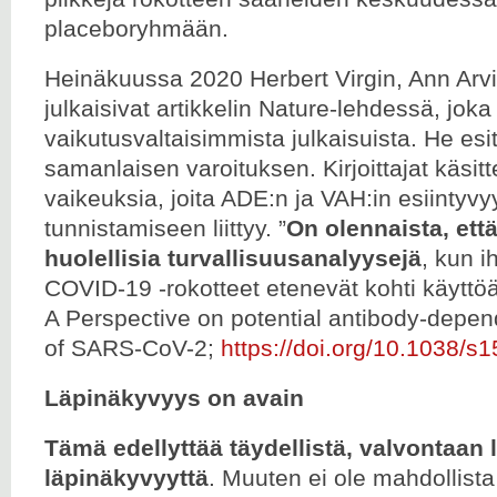
placeboryhmään.
Heinäkuussa 2020 Herbert Virgin, Ann Arvin
julkaisivat artikkelin Nature-lehdessä, jok
vaikutusvaltaisimmista julkaisuista. He esit
samanlaisen varoituksen. Kirjoittajat käsitte
vaikeuksia, joita ADE:n ja VAH:in esiintyv
tunnistamiseen liittyy. ”
On olennaista, ett
huolellisia turvallisuusanalyysejä
, kun i
COVID-19 -rokotteet etenevät kohti käyttöä.
A Perspective on potential antibody-dep
of SARS-CoV-2;
https://doi.org/10.1038/s
Läpinäkyvyys on avain
Tämä edellyttää täydellistä, valvontaan l
läpinäkyvyyttä
. Muuten ei ole mahdollista 