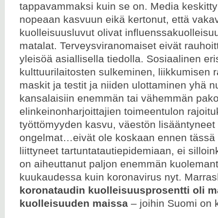
tappavammaksi kuin se on. Media keskittyi
nopeaan kasvuun eikä kertonut, että vakav
kuolleisuusluvut olivat influenssakuolleisu
matalat. Terveysviranomaiset eivät rauhoitt
yleisöä asiallisella tiedolla. Sosiaalinen eri
kulttuurilaitosten sulkeminen, liikkumisen ra
maskit ja testit ja niiden ulottaminen yhä 
kansalaisiin enemmän tai vähemmän pakol
elinkeinonharjoittajien toimeentulon rajoitu
työttömyyden kasvu, väestön lisääntyneet
ongelmat…eivät ole koskaan ennen tässä
liittyneet tartuntatautiepidemiaan, ei sillo
on aiheuttanut paljon enemmän kuoleman
kuukaudessa kuin koronavirus nyt. Marras
koronataudin kuolleisuusprosentti oli m
kuolleisuuden maissa
– joihin Suomi on 