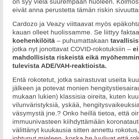
on syy vielä suurempaan huoleen. Kolmos
eivät anna perustetta tämän riskin sivuutta
Cardozo ja Veazy viittaavat myös epäkoht
kauan olleet huolissamme. Se liittyy faktaa
koehenkilöitä
– puhumattakaan
tavallisi
jotka nyt jonottavat COVID-rokotuksiin –
e
mahdollisista riskeistä eikä myöhemmin
tulevista ADE/VAH-reaktioista.
Entä rokotetut, jotka sairastuvat useita k
jälkeen ja potevat monien hengitystiesair
mukaan lukien) klassisia oireita, kuten ku
vilunväristyksiä, yskää, hengitysvaikeuksi
väsymystä jne.? Onko heillä tietoa, että oire
immuunivasteen kiihdyttämään koronatautii
välittänyt kuukausia sitten annettu rokotus,
johtunut mieleen, koska he luulivat että rok