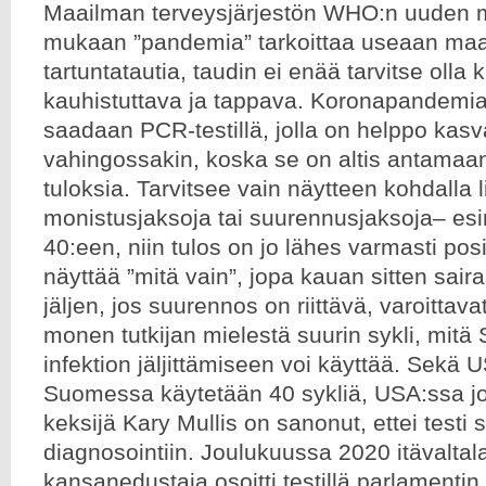
Maailman terveysjärjestön WHO:n uuden 
mukaan ”pandemia” tarkoittaa useaan maa
tartuntatautia, taudin ei enää tarvitse olla k
kauhistuttava ja tappava. Koronapandemian
saadaan PCR-testillä, jolla on helppo kasva
vahingossakin, koska se on altis antamaan 
tuloksia. Tarvitsee vain näytteen kohdalla li
monistusjaksoja tai suurennusjaksoja– esi
40:een, niin tulos on jo lähes varmasti posit
näyttää ”mitä vain”, jopa kauan sitten saira
jäljen, jos suurennos on riittävä, varoittavat
monen tutkijan mielestä suurin sykli, mi
infektion jäljittämiseen voi käyttää. Sekä 
Suomessa käytetään 40 sykliä, USA:ssa jop
keksijä Kary Mullis on sanonut, ettei testi 
diagnosointiin. Joulukuussa 2020 itävaltal
kansanedustaja osoitti testillä parlamentin