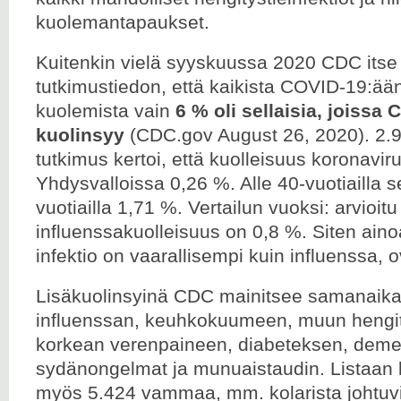
kuolemantapaukset.
Kuitenkin vielä syyskuussa 2020 CDC itse j
tutkimustiedon, että kaikista COVID-19:ään
kuolemista vain
6 % oli sellaisia, joissa 
kuolinsyy
(CDC.gov August 26, 2020). 2.9
tutkimus kertoi, että kuolleisuus koronavirus
Yhdysvalloissa 0,26 %. Alle 40-vuotiailla se
vuotiailla 1,71 %. Vertailun vuoksi: arvioitu
influenssakuolleisuus on 0,8 %. Siten aino
infektio on vaarallisempi kuin influenssa, o
Lisäkuolinsyinä CDC mainitsee samanaika
influenssan, keuhkokuumeen, muun hengi
korkean verenpaineen, diabeteksen, deme
sydänongelmat ja munuaistaudin. Listaan 
myös 5.424 vammaa, mm. kolarista johtuv