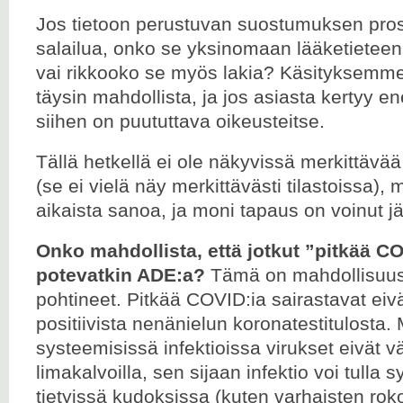
Jos tietoon perustuvan suostumuksen proses
salailua, onko se yksinomaan lääketieteen 
vai rikkooko se myös lakia? Käsityksem
täysin mahdollista, ja jos asiasta kertyy 
siihen on puututtava oikeusteitse.
Tällä hetkellä ei ole näkyvissä merkittäv
(se ei vielä näy merkittävästi tilastoissa), m
aikaista sanoa, ja moni tapaus on voinut j
Onko mahdollista, että jotkut ”pitkää CO
potevatkin ADE:a?
Tämä on mahdollisuus
pohtineet. Pitkää COVID:ia sairastavat eivät
positiivista nenänielun koronatestitulosta.
systeemisissä infektioissa virukset eivät v
limakalvoilla, sen sijaan infektio voi tulla 
tietyissä kudoksissa (kuten varhaisten rok