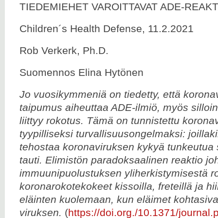
TIEDEMIEHET VAROITTAVAT ADE-REAK
Children´s Health Defense, 11.2.2021
Rob Verkerk, Ph.D.
Suomennos Elina Hytönen
Jo vuosikymmeniä on tiedetty, että koronav
taipumus aiheuttaa ADE-ilmiö, myös silloin
liittyy rokotus. Tämä on tunnistettu koronav
tyypilliseksi turvallisuusongelmaksi: joillak
tehostaa koronaviruksen kykyä tunkeutua s
tauti. Elimistön paradoksaalinen reaktio jo
immuunipuolustuksen yliherkistymisestä r
koronarokotekokeet kissoilla, freteillä ja hii
eläinten kuolemaan, kun eläimet kohtasiva
viruksen.
(
https://doi.org./10.1371/journa