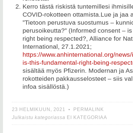
Kerro tästä riskistä tuntemillesi ihmisill
COVID-rokotteen ottamista.Lue ja jaa 
”Tietoon perustuva suostumus – kunnio
perusoikeutta?” (Informed consent – is
right being respected?, Alliance for Na
International, 27.1.2021;
https://www.anhinternational.org/news
is-this-fundamental-right-being-respect
sisältää myös Pfizerin. Modernan ja A
rokotteiden pakkausselosteet – siis v
infoa sisällöstä.)
23 HELMIKUUN, 2021
•
PERMALINK
Julkaistu kategoriassa
EI KATEGORIAA