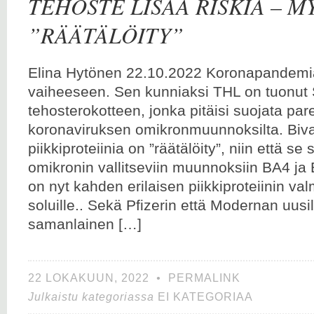
TEHOSTE LISÄÄ RISKIÄ – M
”RÄÄTÄLÖITY”
Elina Hytönen 22.10.2022 Koronapandemia
vaiheeseen. Sen kunniaksi THL on tuonu
tehosterokotteen, jonka pitäisi suojata pa
koronaviruksen omikronmuunnoksilta. Biva
piikkiproteiinia on ”räätälöity”, niin että se
omikronin vallitseviin muunnoksiin BA4 ja
on nyt kahden erilaisen piikkiproteiinin va
soluille.. Sekä Pfizerin että Modernan uusil
samanlainen […]
22 LOKAKUUN, 2022
•
PERMALINK
Julkaistu kategoriassa
EI KATEGORIAA