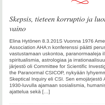
Skepsis, tieteen korruptio ja lu
vaino
Elina Hytönen 8.3.201S Vuonna 1976 Ame
Association AHA:n konferenssi päätti perus
vastustamaan uskontoa, paranormaaleja il
spiritualismia, astrologiaa ja irrationaalis
järjestö oli Committee for Scientific Investi
the Paranormal CSICOP, nykyään lyhyemm
Skeptical Inquiry eli CSI. Sen emojärjestö 
1930-luvulla ajamaan sosialismia, humani
ajattelua sekä […]