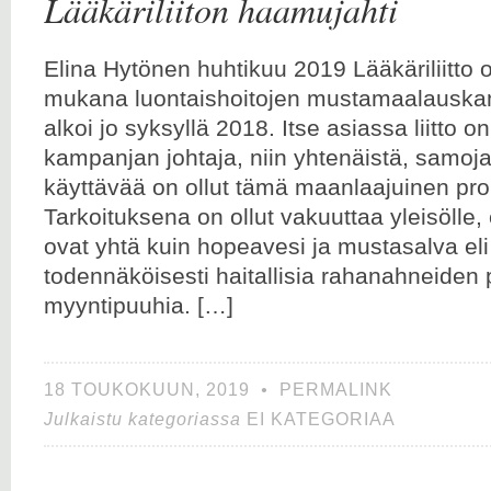
Lääkäriliiton haamujahti
Elina Hytönen huhtikuu 2019 Lääkäriliitto on
mukana luontaishoitojen mustamaalauska
alkoi jo syksyllä 2018. Itse asiassa liitto o
kampanjan johtaja, niin yhtenäistä, samoj
käyttävää on ollut tämä maanlaajuinen pr
Tarkoituksena on ollut vakuuttaa yleisölle, 
ovat yhtä kuin hopeavesi ja mustasalva eli h
todennäköisesti haitallisia rahanahneiden
myyntipuuhia. […]
18 TOUKOKUUN, 2019
•
PERMALINK
Julkaistu kategoriassa
EI KATEGORIAA