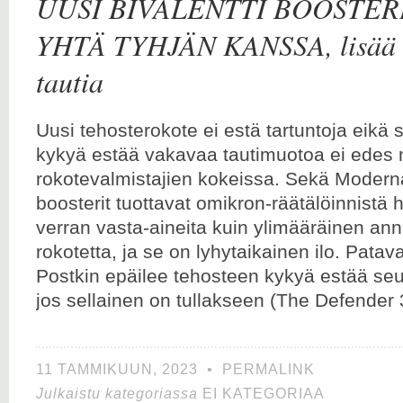
UUSI BIVALENTTI BOOSTER
YHTÄ TYHJÄN KANSSA, lisää t
tautia
Uusi tehosterokote ei estä tartuntoja eikä 
kykyä estää vakavaa tautimuotoa ei edes 
rokotevalmistajien kokeissa. Sekä Moderna
boosterit tuottavat omikron-räätälöinnistä
verran vasta-aineita kuin ylimääräinen ann
rokotetta, ja se on lyhytaikainen ilo. Pata
Postkin epäilee tehosteen kykyä estää seu
jos sellainen on tullakseen (The Defender 
11 TAMMIKUUN, 2023
•
PERMALINK
Julkaistu kategoriassa
EI KATEGORIAA