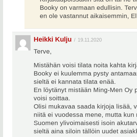
Booky on varmaan edullisin. Terve
en ole vastannut aikaisemmin, El
Heikki Kulju
/
19.11.2020
Terve,
Mistähän voisi tilata noita kahta kir
Booky ei kuulemma pysty antamaan
sieltä ei kannata tilata enää.
En löytänyt mistään Ming-Men Oy p
voisi soittaa.
Olisi mukavaa saada kirjoja lisää, v
niitä ei vuodessa mene, mutta kun 
Suomen ylivoimaisesti isoin akutar
sieltä aina siloin tällöin uudet asiak