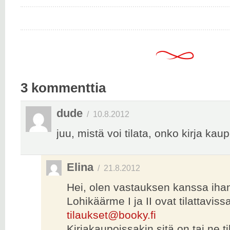
3 kommenttia
dude
/
10.8.2012
juu, mistä voi tilata, onko kirja kau
Elina
/
21.8.2012
Hei, olen vastauksen kanssa ih
Lohikäärme I ja II ovat tilattaviss
tilaukset@booky.fi
Kirjakaupoissakin sitä on tai ne t