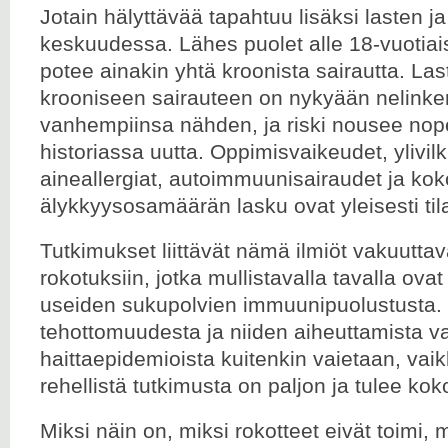
Jotain hälyttävää tapahtuu lisäksi lasten j
keskuudessa. Lähes puolet alle 18-vuotiai
potee ainakin yhtä kroonista sairautta. Las
krooniseen sairauteen on nykyään nelinke
vanhempiinsa nähden, ja riski nousee nop
historiassa uutta. Oppimisvaikeudet, ylivil
aineallergiat, autoimmuunisairaudet ja ko
älykkyysosamäärän lasku ovat yleisesti tila
Tutkimukset liittävät nämä ilmiöt vakuutta
rokotuksiin, jotka mullistavalla tavalla ova
useiden sukupolvien immuunipuolustusta.
tehottomuudesta ja niiden aiheuttamista va
haittaepidemioista kuitenkin vaietaan, vai
rehellistä tutkimusta on paljon ja tulee kok
Miksi näin on, miksi rokotteet eivät toimi, 