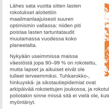
Lähes sata vuotta sitten lasten
rokotukset aloitettiin
maailmanlaajuisesti suuren
optimismin vallassa: niiden piti
poistaa lasten tartuntataudit
muutamassa vuodessa koko
planeetalta.
Nykyään useimmissa maissa
väestöstä jopa 90–99 % on rokotettu,
mutta lapset ja aikuiset eivät ole
tulleet terveemmiksi. Tuhkarokko-,
hinkuyskä- ja sikotautiepidemiat ovat
arkipäivää rokotettujen joukossa, ja rokotuk
poliotakin sinne missä sitä ei vielä ole, 
myöntänyt.