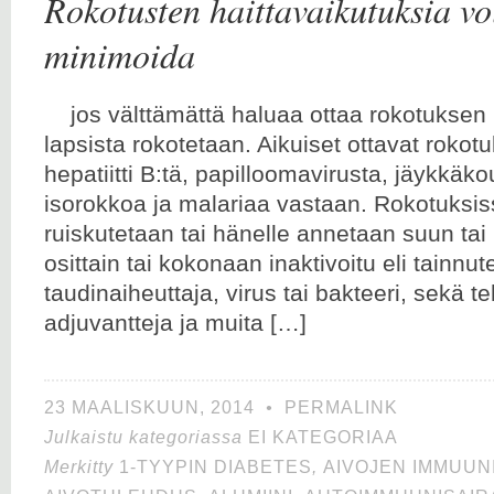
Rokotusten haittavaikutuksia voi
minimoida
jos välttämättä haluaa ottaa rokotuk
lapsista rokotetaan. Aikuiset ottavat rokot
hepatiitti B:tä, papilloomavirusta, jäykkäkou
isorokkoa ja malariaa vastaan. Rokotuksi
ruiskutetaan tai hänelle annetaan suun tai
osittain tai kokonaan inaktivoitu eli tainnut
taudinaiheuttaja, virus tai bakteeri, sekä te
adjuvantteja ja muita […]
23 MAALISKUUN, 2014
•
PERMALINK
Julkaistu kategoriassa
EI KATEGORIAA
Merkitty
1-TYYPIN DIABETES
,
AIVOJEN IMMUUN